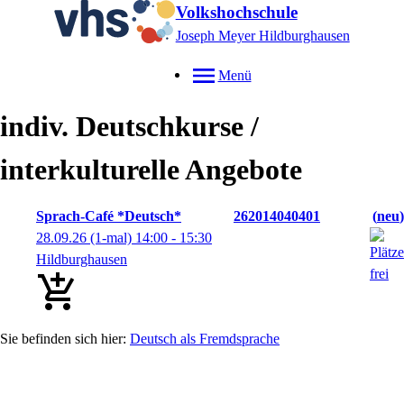
Volkshochschule
Joseph Meyer Hildburghausen
Menü
indiv. Deutschkurse /
interkulturelle Angebote
Sprach-Café *Deutsch*
262014040401
neu
28.09.26
(1-mal)
14:00
- 15:30
Hildburghausen
Deutsch als Fremdsprache