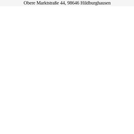
Obere Marktstraße
44
, 98646
Hildburghausen
Deutschland
Tel.: +49 3685 702085
info@vhs-hbn.de
Lage & Routenplaner