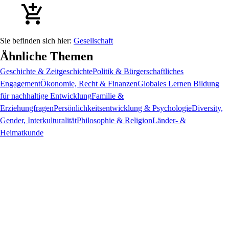
Gesellschaft
Ähnliche Themen
Geschichte & Zeitgeschichte
Politik & Bürgerschaftliches
Engagement
Ökonomie, Recht & Finanzen
Globales Lernen Bildung
für nachhaltige Entwicklung
Familie &
Erziehungfragen
Persönlichkeitsentwicklung & Psychologie
Diversity,
Gender, Interkulturalität
Philosophie & Religion
Länder- &
Heimatkunde