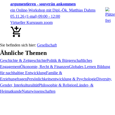
argumentieren - souverän ankommen
ein Online-Workshop mit Dipl.-Ök. Matthias Dahms
05.11.26
(1-mal)
09:00
- 12:00
Virtueller Kursraum zoom
Gesellschaft
Ähnliche Themen
Geschichte & Zeitgeschichte
Politik & Bürgerschaftliches
Engagement
Ökonomie, Recht & Finanzen
Globales Lernen Bildung
für nachhaltige Entwicklung
Familie &
Erziehungfragen
Persönlichkeitsentwicklung & Psychologie
Diversity,
Gender, Interkulturalität
Philosophie & Religion
Länder- &
Heimatkunde
Naturwissenschaften